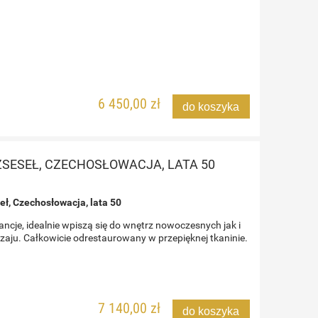
6 450,00 zł
do koszyka
SESEŁ, CZECHOSŁOWACJA, LATA 50
eł, Czechosłowacja, lata 50
ancje, idealnie wpiszą się do wnętrz nowoczesnych jak i
aju. Całkowicie odrestaurowany w przepięknej tkaninie.
7 140,00 zł
do koszyka