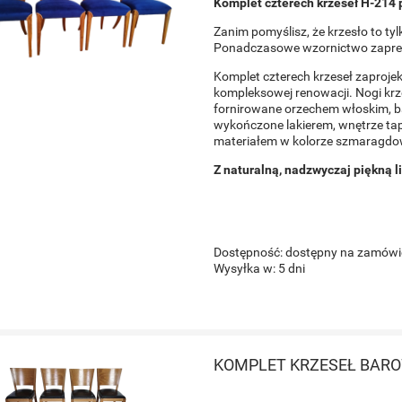
Komplet czterech krzeseł H-214 p
Zanim pomyślisz, że krzesło to tylk
Cena regularna:
900,00 zł
Cena regularna:
900,00 zł
Ponadczasowe wzornictwo zaprez
do koszyka
do koszyka
Komplet czterech krzeseł zaprojek
kompleksowej renowacji. Nogi kr
fornirowane orzechem włoskim, b
wykończone lakierem, wnętrze t
materiałem w kolorze szmaragd
Z naturalną, nadzwyczaj piękną l
Dostępność:
dostępny na zamówi
Wysyłka w:
5 dni
KOMPLET KRZESEŁ BAROW