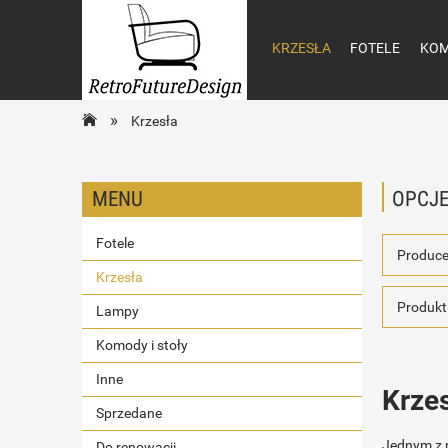
KRZESŁA
FOTELE
KOM
»
Krzesła
MENU
OPCJE
Fotele
Produce
Krzesła
Produkt:
Lampy
Komody i stoły
Inne
Krze
Sprzedane
Jednym z n
Do renowacji