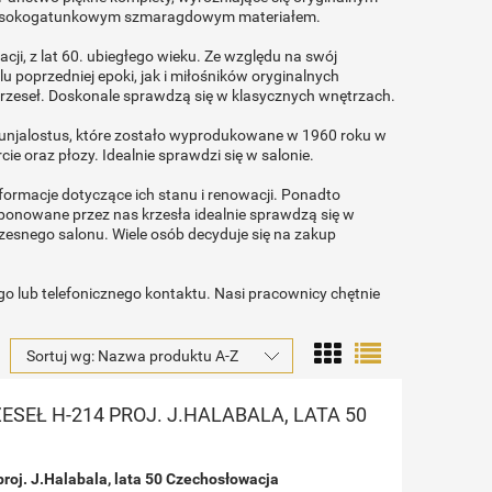
 wysokogatunkowym szmaragdowym materiałem.
i, z lat 60. ubiegłego wieku. Ze względu na swój
u poprzedniej epoki, jak i miłośników oryginalnych
rzeseł. Doskonale sprawdzą się w klasycznych wnętrzach.
uunjalostus, które zostało wyprodukowane w 1960 roku w
 oraz płozy. Idealnie sprawdzi się w salonie.
formacje dotyczące ich stanu i renowacji. Ponadto
oponowane przez nas krzesła idealnie sprawdzą się w
zesnego salonu. Wiele osób decyduje się na zakup
o lub telefonicznego kontaktu. Nasi pracownicy chętnie
Sortuj wg:
Nazwa produktu A-Z
SEŁ H-214 PROJ. J.HALABALA, LATA 50
roj. J.Halabala, lata 50 Czechosłowacja