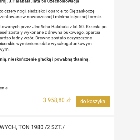
roj. J.Halabala, lata 50 Czechosłowacja
o cztery nogi, siedzisko i oparcie; to Cię zaskoczę.
Cena regularna:
4 680,00 zł
entowane w nowoczesnej i minimalistycznej formie.
do koszyka
towanych przez Jindřicha Halabala z lat 50. Krzesła po
zeseł zostały wykonane z drewna bukowego, oparcia
ardzo ładny wzór. Drewno zostało oczyszczone
apicerskie wymienione obite wysokogatunkowym
owym.
inią, nieskończenie gładką i powabną tkaniną.
enie
3 958,80 zł
do koszyka
YCH, TON 1980 /2 SZT./