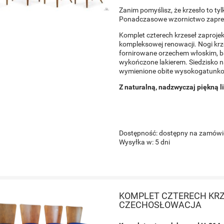
Zanim pomyślisz, że krzesło to tylk
Ponadczasowe wzornictwo zaprez
Komplet czterech krzeseł zaprojek
kompleksowej renowacji. Nogi kr
fornirowane orzechem włoskim, b
wykończone lakierem. Siedzisko n
wymienione obite wysokogatunk
Z naturalną, nadzwyczaj piękną l
Dostępność:
dostępny na zamówi
Wysyłka w:
5 dni
KOMPLET CZTERECH KRZE
PA BIURKOWA LIDOKOV,
LAMPKA BIURKOWA, LID
CZECHOSŁOWACJA
CHOSŁOWACJA, LATA 60
CZECHOSŁOWACJA, LAT
649,00 zł
649,00 zł