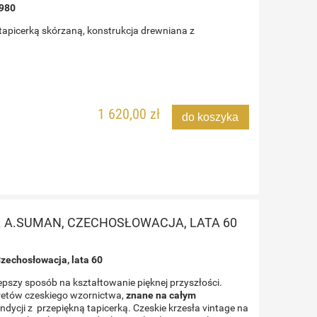
1980
tapicerką skórzaną, konstrukcja drewniana z
1 620,00 zł
do koszyka
. A.SUMAN, CZECHOSŁOWACJA, LATA 60
Czechosłowacja, lata 60
epszy sposób na kształtowanie pięknej przyszłości.
oretów czeskiego wzornictwa,
znane na całym
dycji z przepiękną tapicerką. Czeskie krzesła vintage na