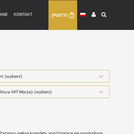
ANE
KONTAKT
(PUSTY)
nt: (wybierz)
ktura VAT Marża): (wybierz)
 Państwo piękne komplety, wyróżniające się oryginalnym