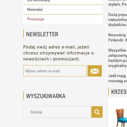
stylem. P
Nowości
Dużą popul
Promocje
nietuzinko
dodatków.
NEWSLETTER
Nowością w
Finlandii.
Podaj swój adres e-mail, jeżeli
Wszystkie 
chcesz otrzymywać informacje o
załączamy 
nowościach i promocjach.
każdym pom
oryginalny
Jeśli mają
rozwieją w
KRZESŁ
WYSZUKIWARKA