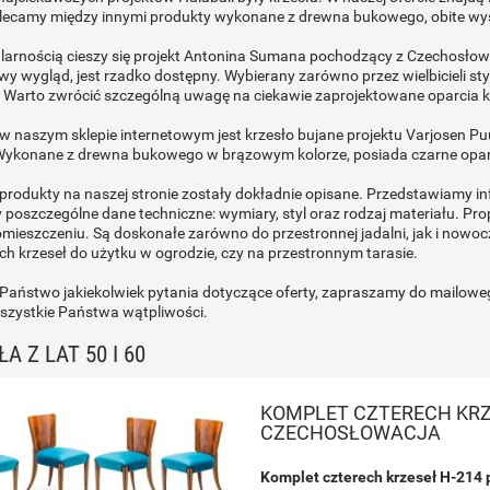
olecamy między innymi produkty wykonane z drewna bukowego, obite
arnością cieszy się projekt Antonina Sumana pochodzący z Czechosłowacj
wy wygląd, jest rzadko dostępny. Wybierany zarówno przez wielbicieli styl
 Warto zwrócić szczególną uwagę na ciekawie zaprojektowane oparcia k
 naszym sklepie internetowym jest krzesło bujane projektu Varjosen P
 Wykonane z drewna bukowego w brązowym kolorze, posiada czarne oparcie
produkty na naszej stronie zostały dokładnie opisane. Przedstawiamy in
poszczególne dane techniczne: wymiary, styl oraz rodzaj materiału. Pr
ieszczeniu. Są doskonałe zarówno do przestronnej jadalni, jak i nowoc
ch krzeseł do użytku w ogrodzie, czy na przestronnym tarasie.
 Państwo jakiekolwiek pytania dotyczące oferty, zapraszamy do mailoweg
szystkie Państwa wątpliwości.
A Z LAT 50 I 60
KOMPLET CZTERECH KRZE
CZECHOSŁOWACJA
Komplet czterech krzeseł H-214 p