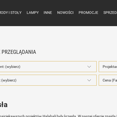
ODY I STOŁY
LAMPY
INNE
NOWOŚCI
PROMOCJE
SPRZED
 PRZEGLĄDANIA
nt: (wybierz)
Projekta
 (wybierz)
Cena (Fa
sła
ajciekawszych projektów Halabali były krzesła. W naszej ofercie znajdą