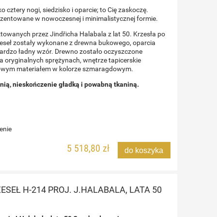
o cztery nogi, siedzisko i oparcie; to Cię zaskoczę.
entowane w nowoczesnej i minimalistycznej formie.
towanych przez Jindřicha Halabala z lat 50. Krzesła po
zeseł zostały wykonane z drewna bukowego, oparcia
ardzo ładny wzór. Drewno zostało oczyszczone
a oryginalnych sprężynach, wnętrze tapicerskie
owym materiałem w kolorze szmaragdowym.
inią, nieskończenie gładką i powabną tkaniną.
enie
5 518,80 zł
do koszyka
KO
SEŁ H-214 PROJ. J.HALABALA, LATA 50
OKOV,
SKÓRZANY FOTEL OBROTOWY,
POM
A 60
PEEM FINLAND, LATA 60
HUND
4 179,00 zł