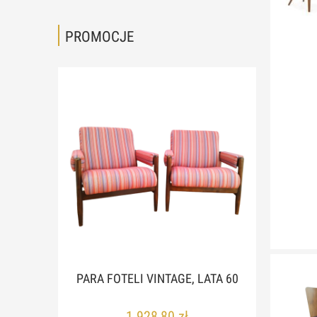
PROMOCJE
KO,
PARA FOTELI VINTAGE, LATA 60
LAM
 60
CZE
1 928,80 zł