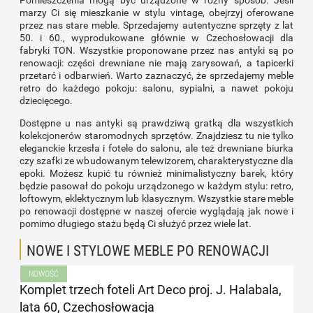
marzy Ci się mieszkanie w stylu vintage, obejrzyj oferowane
przez nas stare meble. Sprzedajemy autentyczne sprzęty z lat
50. i 60., wyprodukowane głównie w Czechosłowacji dla
fabryki TON. Wszystkie proponowane przez nas antyki są po
renowacji: części drewniane nie mają zarysowań, a tapicerki
przetarć i odbarwień. Warto zaznaczyć, że sprzedajemy meble
retro do każdego pokoju: salonu, sypialni, a nawet pokoju
dziecięcego.
Dostępne u nas antyki są prawdziwą gratką dla wszystkich
kolekcjonerów staromodnych sprzętów. Znajdziesz tu nie tylko
eleganckie krzesła i fotele do salonu, ale też drewniane biurka
czy szafki ze wbudowanym telewizorem, charakterystyczne dla
epoki. Możesz kupić tu również minimalistyczny barek, który
będzie pasował do pokoju urządzonego w każdym stylu: retro,
loftowym, eklektycznym lub klasycznym. Wszystkie stare meble
po renowacji dostępne w naszej ofercie wyglądają jak nowe i
pomimo długiego stażu będą Ci służyć przez wiele lat.
NOWE I STYLOWE MEBLE PO RENOWACJI
NOWOŚĆ
Komplet trzech foteli Art Deco proj. J. Halabala,
lata 60, Czechosłowacja