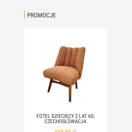
PROMOCJE
K,
FOTEL DZIECIĘCY Z LAT 60,
SKÓ
0, UP
CZECHOSŁOWACJA
P
658,80 zł