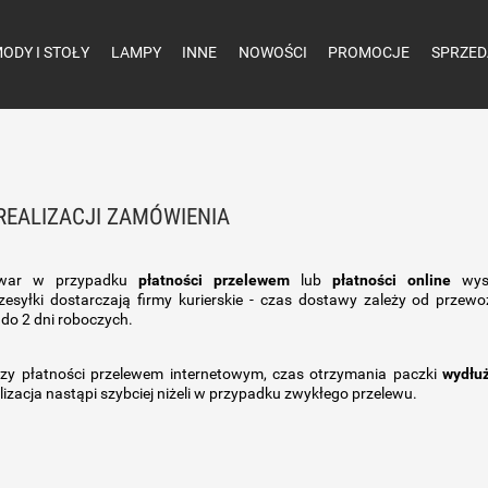
ODY I STOŁY
LAMPY
INNE
NOWOŚCI
PROMOCJE
SPRZED
REALIZACJI ZAMÓWIENIA
owar w przypadku
płatności przelewem
lub
płatności online
wysy
zesyłki dostarczają firmy kurierskie - czas dostawy zależy od przewo
 do 2 dni roboczych.
zy płatności przelewem internetowym, czas otrzymania paczki
wydłuż
lizacja nastąpi szybciej niżeli w przypadku zwykłego przelewu.