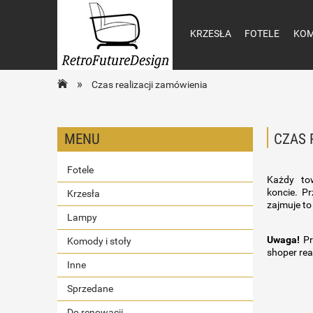
KRZESŁA
FOTELE
KOM
»
Czas realizacji zamówienia
MENU
CZAS 
Fotele
Każdy t
koncie. Pr
Krzesła
zajmuje to
Lampy
Uwaga!
Pr
Komody i stoły
shoper rea
Inne
Sprzedane
Do renowacji