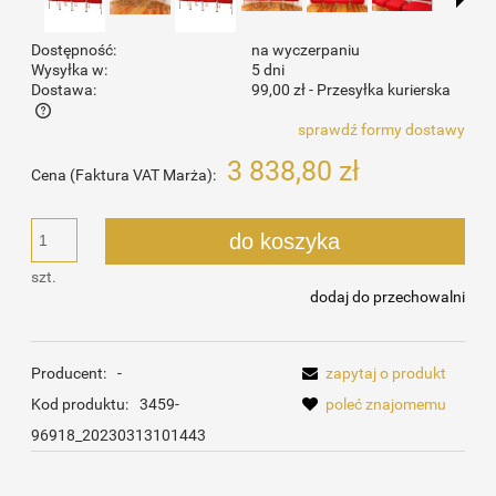
Dostępność:
na wyczerpaniu
Wysyłka w:
5 dni
Dostawa:
99,00 zł
- Przesyłka kurierska
sprawdź formy dostawy
Cena nie zawiera ewentualnych kosztów płatności
3 838,80 zł
Cena (Faktura VAT Marża):
do koszyka
szt.
dodaj do przechowalni
Producent:
-
zapytaj o produkt
Kod produktu:
3459-
poleć znajomemu
96918_20230313101443