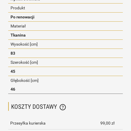
Produkt
Po renowacji
Materiał
Tkanina
Wysokość [cm]
83
Szerokość [cm]
45
Głębokość [cm]
46
KOSZTY DOSTAWY
CENA NIE ZAWIERA EWENTUALNYCH KOSZTÓW PŁATNOŚCI
Przesyłka kurierska
99,00 zł