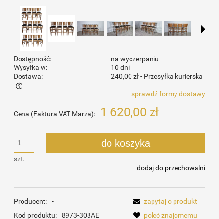
Dostępność:
na wyczerpaniu
Wysyłka w:
10 dni
Dostawa:
240,00 zł
- Przesyłka kurierska
sprawdź formy dostawy
Cena nie zawiera ewentualnych kosztów płatności
1 620,00 zł
Cena (Faktura VAT Marża):
do koszyka
szt.
dodaj do przechowalni
Producent:
-
zapytaj o produkt
Kod produktu:
8973-308AE
poleć znajomemu