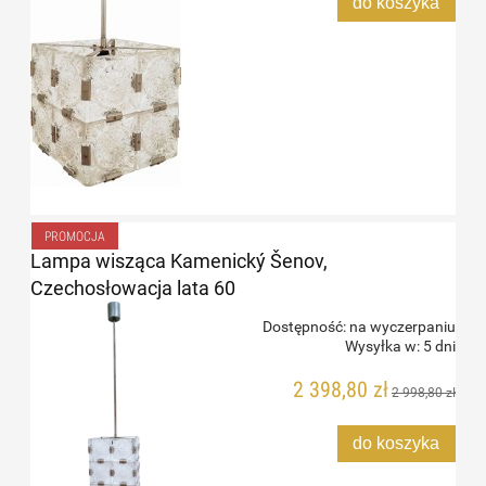
do koszyka
PROMOCJA
Lampa wisząca Kamenický Šenov,
Czechosłowacja lata 60
Dostępność:
na wyczerpaniu
Wysyłka w:
5 dni
2 398,80 zł
2 998,80 zł
do koszyka