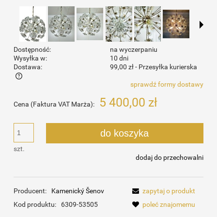
Dostępność:
na wyczerpaniu
Wysyłka w:
10 dni
Dostawa:
99,00 zł
- Przesyłka kurierska
sprawdź formy dostawy
Cena nie zawiera ewentualnych kosztów płatności
5 400,00 zł
Cena (Faktura VAT Marża):
do koszyka
szt.
dodaj do przechowalni
Producent:
Kamenický Šenov
zapytaj o produkt
Kod produktu:
6309-53505
poleć znajomemu