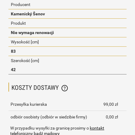
Producent
Kamenický Šenov
Produkt
Nie wymaga renowacji
Wysokość [cm]
83
Szerokość [cm]
42
KOSZTY DOSTAWY
CENA NIE ZAWIERA EWENTUALNYCH KOSZTÓW PŁATNOŚCI
Przesyłka kurierska
99,00 zł
odbiór osobisty
(odbiór w siedzibie firmy)
0,00 zł
W przypadku wysyłki za granicę prosimy o
kontakt
telefoniczny bądź mailowy