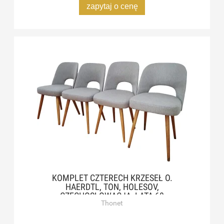
zapytaj o cenę
KOMPLET CZTERECH KRZESEŁ O.
HAERDTL, TON, HOLESOV,
CZECHOSŁOWACJA, LATA 60
Thonet