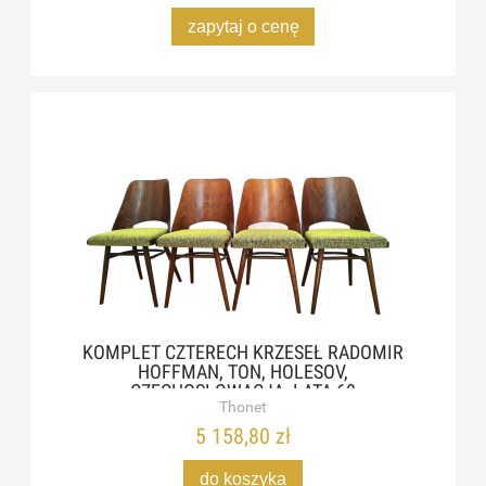
zapytaj o cenę
KOMPLET CZTERECH KRZESEŁ RADOMIR
HOFFMAN, TON, HOLESOV,
CZECHOSŁOWACJA, LATA 60
Thonet
5 158,80 zł
do koszyka