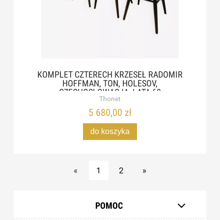
KOMPLET CZTERECH KRZESEŁ RADOMIR
HOFFMAN, TON, HOLESOV,
CZECHOSŁOWACJA, LATA 60
Thonet
5 680,00 zł
do koszyka
«
1
2
»
POMOC