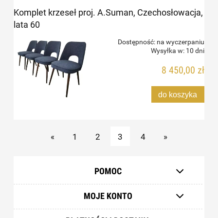
Komplet krzeseł proj. A.Suman, Czechosłowacja,
lata 60
Dostępność:
na wyczerpaniu
Wysyłka w:
10 dni
8 450,00 zł
do koszyka
«
1
2
3
4
»
POMOC
MOJE KONTO