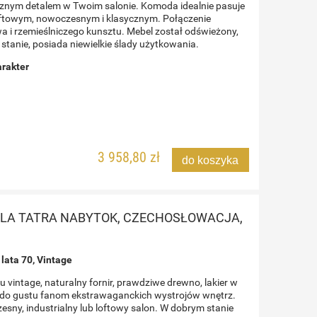
cznym detalem w Twoim salonie. Komoda idealnie pasuje
oftowym, nowoczesnym i klasycznym. Połączenie
a i rzemieślniczego kunsztu. Mebel został odświeżony,
tanie, posiada niewielkie ślady użytkowania.
arakter
3 958,80 zł
do koszyka
 DLA TATRA NABYTOK, CZECHOSŁOWACJA,
lata 70, Vintage
PARA FOTELI WOODLINE
AKO,
LA
intage, naturalny fornir, prawdziwe drewno, lakier w
ZAPROJEKTOWANA PRZEZ MARCO
A 60
CZ
 do gustu fanom ekstrawaganckich wystrojów wnętrz.
ZANUSO. WŁOCHY, ARFLEX, 1964
sny, industrialny lub loftowy salon. W dobrym stanie