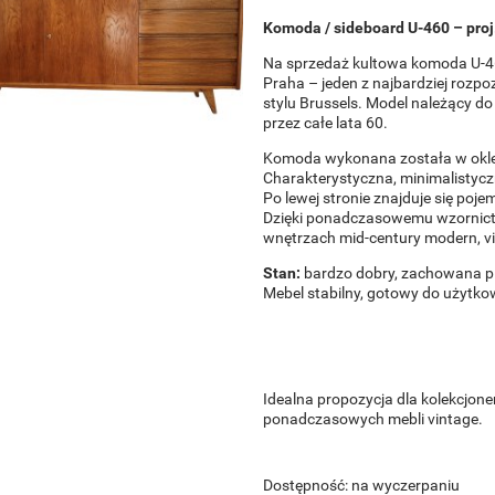
Komoda / sideboard U-460 – proj. 
Na sprzedaż kultowa komoda U-460
Praha – jeden z najbardziej roz
stylu Brussels. Model należący do 
przez całe lata 60.
Komoda wykonana została w oklei
Charakterystyczna, minimalistyc
Po lewej stronie znajduje się poje
Dzięki ponadczasowemu wzornict
wnętrzach mid-century modern, vi
Stan:
bardzo dobry, zachowana pi
Mebel stabilny, gotowy do użytko
Idealna propozycja dla kolekcjo
ponadczasowych mebli vintage.
Dostępność:
na wyczerpaniu