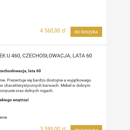
4 560,00 zł
do koszyka
EK U 460, CZECHOSŁOWACJA, LATA 60
zechosłowacja, lata 60
e. Prezentuje się bardzo dostojnie a wyjątkowego
y, w charakterystycznych barwach. Mebel w dobrym
 korpusie oraz dolnych rogach.
rskiego wnętrza!
enie
3 599,00 zł
do koszyka