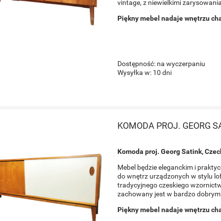
vintage, z niewielkimi zarysowani
1 298,80 zł
Piękny mebel nadaje wnętrzu ch
Cena regularna:
1 068,00 zł
Cena regularna:
1 798,80 zł
do koszyka
do koszyka
Dostępność:
na wyczerpaniu
Wysyłka w:
10 dni
KOMODA PROJ. GEORG S
Komoda proj. Georg Satink, Czec
Mebel będzie eleganckim i prakty
do wnętrz urządzonych w stylu l
tradycyjnego czeskiego wzornictw
zachowany jest w bardzo dobrym s
Piękny mebel nadaje wnętrzu ch