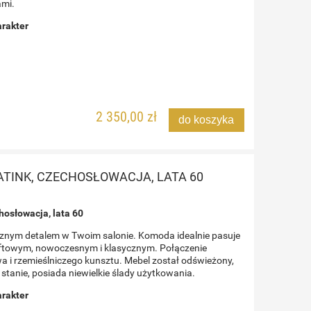
6 999,00 zł
ami.
arakter
Cena regularna:
7 999,00 zł
do koszyka
2 350,00 zł
do koszyka
ATINK, CZECHOSŁOWACJA, LATA 60
hosłowacja, lata 60
cznym detalem w Twoim salonie. Komoda idealnie pasuje
oftowym, nowoczesnym i klasycznym. Połączenie
a i rzemieślniczego kunsztu. Mebel został odświeżony,
tanie, posiada niewielkie ślady użytkowania.
arakter