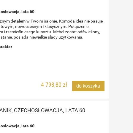
osłowacja, lata 60
cznym detalem w Twoim salonie. Komoda idealnie pasuje
oftowym, nowoczesnym i klasycznym. Połączenie
a i rzemieślniczego kunsztu. Mebel został odświeżony,
tanie, posiada niewielkie ślady użytkowania.
arakter
4 798,80 zł
do koszyka
ANIK, CZECHOSŁOWACJA, LATA 60
osłowacja, lata 60