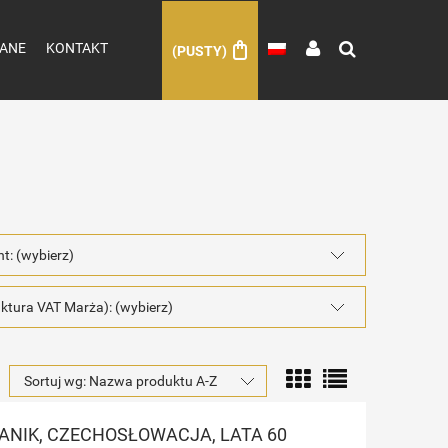
ANE
KONTAKT
(PUSTY)
nt: (wybierz)
ktura VAT Marża): (wybierz)
Sortuj wg:
Nazwa produktu A-Z
ANIK, CZECHOSŁOWACJA, LATA 60