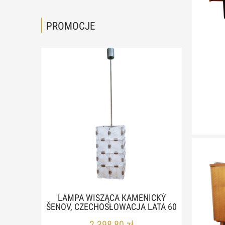
PROMOCJE
KOM
OWY,
LAMPA WISZĄCA KAMENICKÝ
POM
60
ŠENOV, CZECHOSŁOWACJA LATA 60
HUND
2 398,80 zł