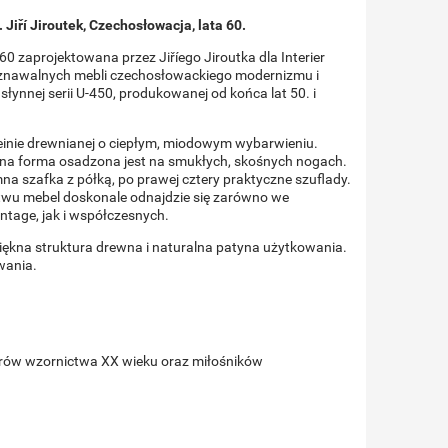
Jiří Jiroutek, Czechosłowacja, lata 60.
 zaprojektowana przez Jiříego Jiroutka dla Interier
poznawalnych mebli czechosłowackiego modernizmu i
słynnej serii U-450, produkowanej od końca lat 50. i
nie drewnianej o ciepłym, miodowym wybarwieniu.
zna forma osadzona jest na smukłych, skośnych nogach.
mna szafka z półką, po prawej cztery praktyczne szuflady.
wu mebel doskonale odnajdzie się zarówno we
ntage, jak i współczesnych.
ękna struktura drewna i naturalna patyna użytkowania.
wania.
nerów wzornictwa XX wieku oraz miłośników