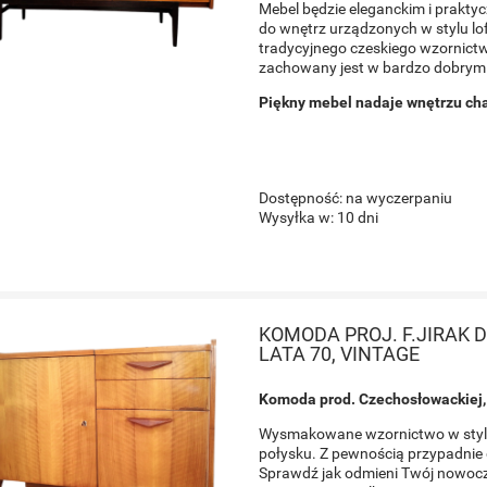
Mebel będzie eleganckim i prakty
do wnętrz urządzonych w stylu l
tradycyjnego czeskiego wzornictw
zachowany jest w bardzo dobrym s
Piękny mebel nadaje wnętrzu ch
Dostępność:
na wyczerpaniu
Wysyłka w:
10 dni
KOMODA PROJ. F.JIRAK
LATA 70, VINTAGE
Komoda prod. Czechosłowackiej, 
PLET PIĘCIU STOLIKÓW
LAMPA BIURKOWA NAP
OCNICZYCH, PROJ. POUL
Wysmakowane wzornictwo w stylu v
CZECHOSŁOWACJA, LAT
EVAD, CZECHOSŁOWACJA,
połysku. Z pewnością przypadnie
LATA 60
Sprawdź jak odmieni Twój nowocze
778,00 zł