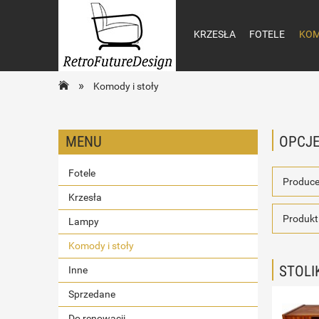
KRZESŁA
FOTELE
KOM
»
Komody i stoły
MENU
OPCJE
Fotele
Produce
Krzesła
Produkt:
Lampy
Komody i stoły
STOLI
Inne
Sprzedane
Do renowacji