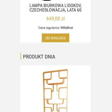
RICH
LAMPA BIURKOWA LIDOKOV,
SKÓ
ACJA
CZECHOSŁOWACJA, LATA 60
P
649,00 zł
Cena regularna:
900,00 zł
do koszyka
PRODUKT DNIA