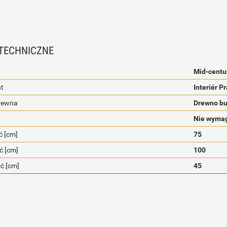
TECHNICZNE
Mid-centu
t
Interiér P
rewna
Drewno b
Nie wymag
 [cm]
75
ć [cm]
100
ć [cm]
45