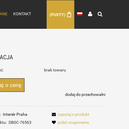
ANE
KONTAKT
(PUSTY)
WACJA
ć:
brak towaru
aj o cenę
dodaj do przechowalni
:
Interiér Praha
zapytaj o produkt
ktu:
DB0C-76563
poleć znajomemu