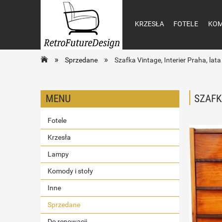
KRZESŁA
FOTELE
KOM
»
»
Sprzedane
Szafka Vintage, Interier Praha, la
MENU
SZAFK
Fotele
Krzesła
Lampy
Komody i stoły
Inne
Sprzedane
Do renowacji