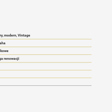
ry, modern, Vintage
raha
ukowe
a renowacji