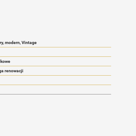
ry, modern, Vintage
ukowe
a renowacji