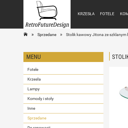
KRZESŁA
FOTELE
KOM
»
»
Sprzedane
Stolik kawowy Jitona ze szklanym 
MENU
STOLI
Fotele
Krzesła
Lampy
Komody i stoły
Inne
Sprzedane
Do renowacji