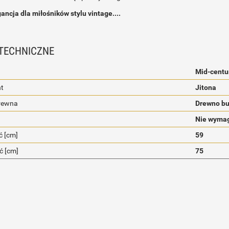
gancja dla miłośników stylu vintage....
TECHNICZNE
Mid-centu
t
Jitona
rewna
Drewno b
Nie wymag
 [cm]
59
ć [cm]
75