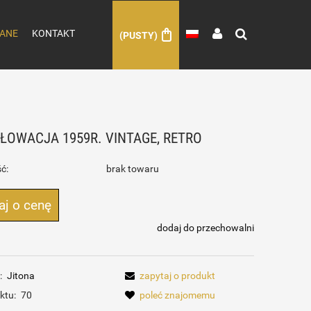
ANE
KONTAKT
(PUSTY)
ŁOWACJA 1959R. VINTAGE, RETRO
ć:
brak towaru
aj o cenę
dodaj do przechowalni
:
Jitona
zapytaj o produkt
ktu:
70
poleć znajomemu