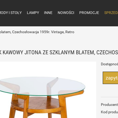
ODY I STOŁY
LAMPY
INNE
NOWOŚCI
PROMOCJE
SPRZED
blatem, Czechosłowacja 1959r. Vintage, Retro
K KAWOWY JITONA ZE SZKLANYM BLATEM, CZECHOS
Dostępnoś
zapyt
Producent
Kod produ