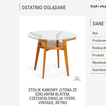
Szyk i ele
OSTATNIO OGLĄDANE
DANE 
Styl
Producen
Rodzaj d
Produkt
Wysokość
Szerokoś
STOLIK KAWOWY JITONA ZE
SZKLANYM BLATEM,
CZECHOSŁOWACJA 1959R.
VINTAGE, RETRO