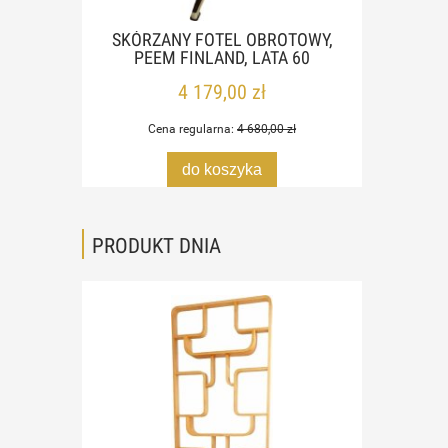
RICH
SKÓRZANY FOTEL OBROTOWY,
LAM
ACJA
PEEM FINLAND, LATA 60
CZE
4 179,00 zł
Cena regularna:
4 680,00 zł
do koszyka
PRODUKT DNIA