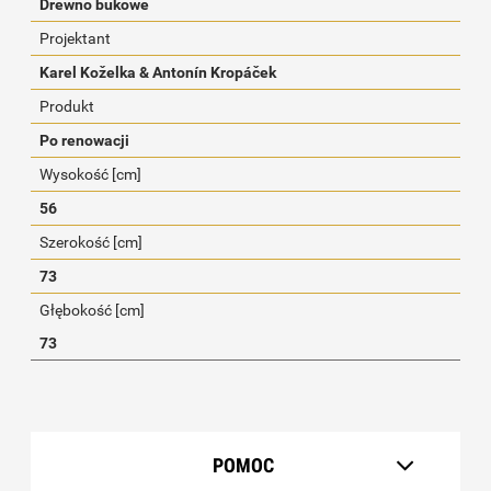
Drewno bukowe
Projektant
Karel Koželka & Antonín Kropáček
Produkt
Po renowacji
Wysokość [cm]
56
Szerokość [cm]
73
Głębokość [cm]
73
POMOC