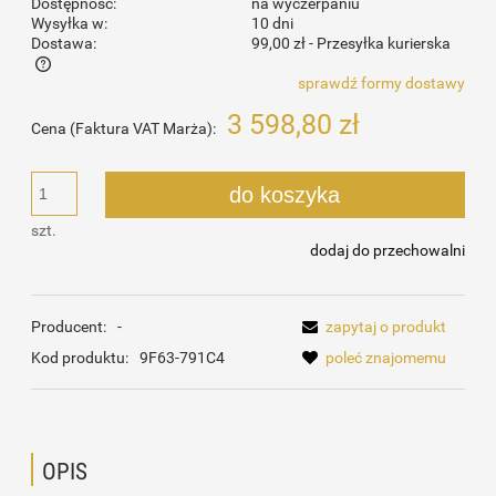
Dostępność:
na wyczerpaniu
Wysyłka w:
10 dni
Dostawa:
99,00 zł
- Przesyłka kurierska
sprawdź formy dostawy
Cena nie zawiera ewentualnych kosztów płatności
3 598,80 zł
Cena (Faktura VAT Marża):
do koszyka
szt.
dodaj do przechowalni
Producent:
-
zapytaj o produkt
Kod produktu:
9F63-791C4
poleć znajomemu
OPIS