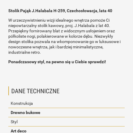
Stolik Pająk J.Halabala H-259, Czechosłowacja, lata 40
W urzeczywistnieniu wizji idealnego wnętrza pomoże Ci
niepowtarzalny stolik kawowy, proj. J.Halabala z lat 40.
Przepiękny fornirowany blat z widocznym usłojeniem oraz
półkoliste nogi, polakierowane w kolorze dębu. Niezwykły
design stolika pozwala na wkomponowanie go w luksusowe i
nowoczesne wnętrza, jak i bardziej minimalistyczne,
industrialne retro.
Ponadczasowy styl, na pewno się u Ciebie sprawdzi!
DANE TECHNICZNE
Konstrukcja
Drewno bukowe
Styl
Art deco