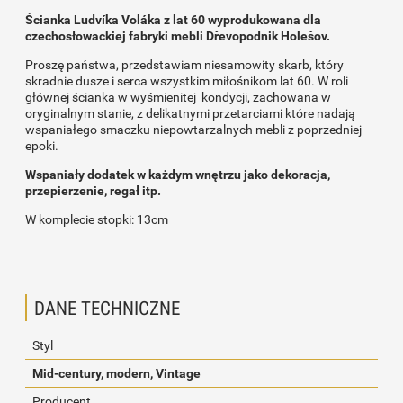
Ścianka Ludvíka Voláka z lat 60 wyprodukowana dla
czechosłowackiej fabryki mebli Dřevopodnik Holešov.
Proszę państwa, przedstawiam niesamowity skarb, który
skradnie dusze i serca wszystkim miłośnikom lat 60. W roli
głównej ścianka w wyśmienitej kondycji, zachowana w
oryginalnym stanie, z delikatnymi przetarciami które nadają
wspaniałego smaczku niepowtarzalnych mebli z poprzedniej
epoki.
Wspaniały dodatek w każdym wnętrzu jako dekoracja,
przepierzenie, regał itp.
W komplecie stopki: 13cm
DANE TECHNICZNE
Styl
Mid-century, modern, Vintage
Producent