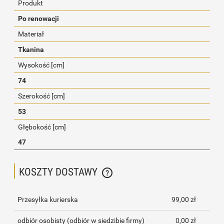
Produkt
Po renowacji
Materiał
Tkanina
Wysokość [cm]
74
Szerokość [cm]
53
Głębokość [cm]
47
KOSZTY DOSTAWY
CENA NIE ZAWIERA EWENTUALNYCH KOSZTÓW PŁATNOŚCI
Przesyłka kurierska
99,00 zł
odbiór osobisty
(odbiór w siedzibie firmy)
0,00 zł