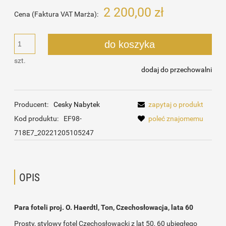
2 200,00 zł
Cena (Faktura VAT Marża):
do koszyka
szt.
dodaj do przechowalni
Producent:
Cesky Nabytek
zapytaj o produkt
Kod produktu:
EF98-
poleć znajomemu
718E7_20221205105247
OPIS
Para foteli proj. O. Haerdtl, Ton, Czechosłowacja, lata 60
Prosty, stylowy fotel Czechosłowacki z lat 50, 60 ubiegłego