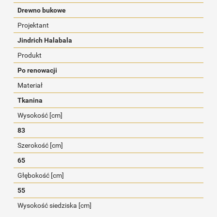
Drewno bukowe
Projektant
Jindrich Halabala
Produkt
Po renowacji
Materiał
Tkanina
Wysokość [cm]
83
Szerokość [cm]
65
Głębokość [cm]
55
Wysokość siedziska [cm]