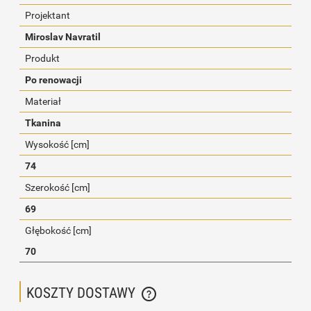
Projektant
Miroslav Navratil
Produkt
Po renowacji
Materiał
Tkanina
Wysokość [cm]
74
Szerokość [cm]
69
Głębokość [cm]
70
KOSZTY DOSTAWY
CENA NIE ZAWIERA EWENTUALNYCH KOSZTÓW PŁATNOŚCI