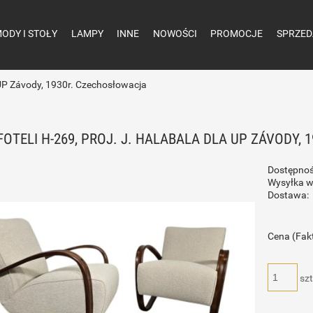
ODY I STOŁY
LAMPY
INNE
NOWOŚCI
PROMOCJE
SPRZED
a UP Závody, 1930r. Czechosłowacja
FOTELI H-269, PROJ. J. HALABALA DLA UP ZÁVODY,
Dostępnoś
Wysyłka w
Dostawa:
Cena (Fak
szt