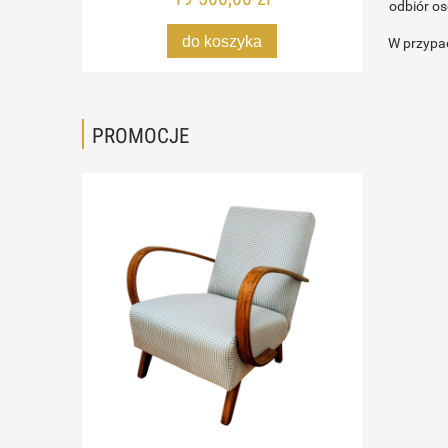
odbiór os
do koszyka
W przypad
PROMOCJE