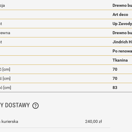
cja
Drewno b
Art deco
t
Up Zavody
rewna
Drewno b
nt
Jindrich 
Po renowa
Tkanina
 [cm]
70
ć [cm]
70
ć [cm]
83
TY DOSTAWY
CENA NIE ZAWIERA EWENTUALNYCH KOSZTÓW
 kurierska
240,00 zł
PŁATNOŚCI