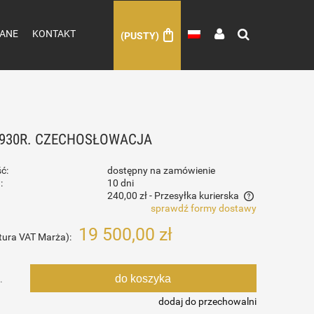
ANE
KONTAKT
(PUSTY)
 1930R. CZECHOSŁOWACJA
ć:
dostępny na zamówienie
:
10 dni
240,00 zł
- Przesyłka kurierska
sprawdź formy dostawy
Cena nie zawiera ewentualnych kosztów
19 500,00 zł
tura VAT Marża):
płatności
do koszyka
.
dodaj do przechowalni