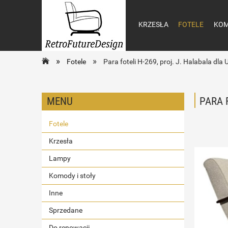
KRZESŁA
FOTELE
KOM
»
»
Fotele
Para foteli H-269, proj. J. Halabala dl
MENU
PARA 
Fotele
Krzesła
Lampy
Komody i stoły
Inne
Sprzedane
Do renowacji