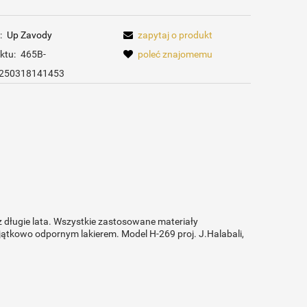
:
Up Zavody
zapytaj o produkt
ktu:
465B-
poleć znajomemu
250318141453
ez długie lata. Wszystkie zastosowane materiały
jątkowo odpornym lakierem. Model H-269 proj. J.Halabali,