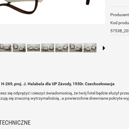
Producent
Kod produ
5753B_20
i H-269, proj. J. Halabala dla UP Závody, 1930r. Czechosłowacja
sz się odprężyć i cieszyć świadomością, że twój fotel będzie służył prz
zują się znaczną wytrzymałością , a powierzchnie drewniane pokryte wy
TECHNICZNE