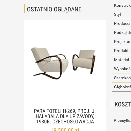
Konstruk
OSTATNIO OGLĄDANE
Styl
Producen
Rodzaj d
Projekta
Produkt
Materiał
Wysokość
Szerokoś
Głębokoś
KOSZ
PARA FOTELI H-269, PROJ. J.
HALABALA DLA UP ZÁVODY,
Przesyłka
1930R. CZECHOSŁOWACJA
19 500,00 zł