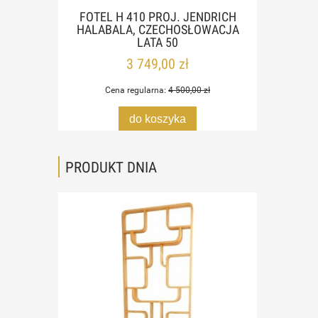
NE
FOTEL H 410 PROJ. JENDRICH
LAMP
MARCO
HALABALA, CZECHOSŁOWACJA
CZE
 1964
LATA 50
3 749,00 zł
Cena regularna:
4 500,00 zł
do koszyka
PRODUKT DNIA