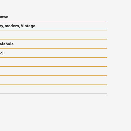
mowa
ry, modern, Vintage
Halabala
cji