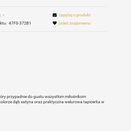
:
-
zapytaj o produkt
ktu:
47F0-372B1
poleć znajomemu
tóry przypadnie do gustu wszystkim miłośnikom
kolorze dąb satyna oraz praktyczna welurowa tapicerka w