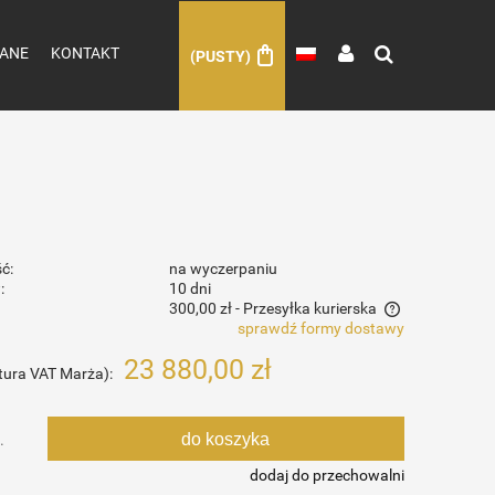
ANE
KONTAKT
(PUSTY)
ć:
na wyczerpaniu
:
10 dni
300,00 zł
- Przesyłka kurierska
sprawdź formy dostawy
Cena nie zawiera ewentualnych kosztów
23 880,00 zł
tura VAT Marża):
płatności
do koszyka
.
dodaj do przechowalni