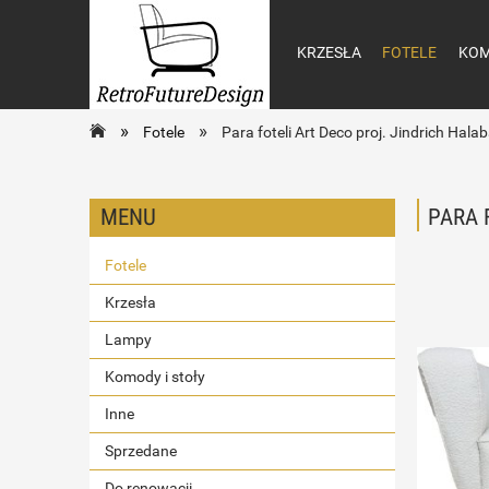
KRZESŁA
FOTELE
KOM
»
»
Fotele
Para foteli Art Deco proj. Jindrich Hala
MENU
PARA 
Fotele
Krzesła
Lampy
Komody i stoły
Inne
Sprzedane
Do renowacji