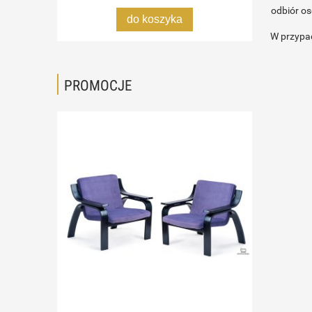
odbiór os
do koszyka
W przypad
PROMOCJE