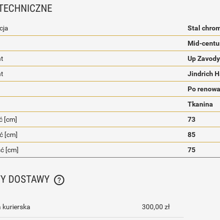
TECHNICZNE
cja
Stal chro
Mid-centu
t
Up Zavody
nt
Jindrich 
Po renowa
Tkanina
 [cm]
73
ć [cm]
85
ć [cm]
75
TY DOSTAWY
CENA NIE ZAWIERA EWENTUALNYCH KOSZTÓW
 kurierska
300,00 zł
PŁATNOŚCI