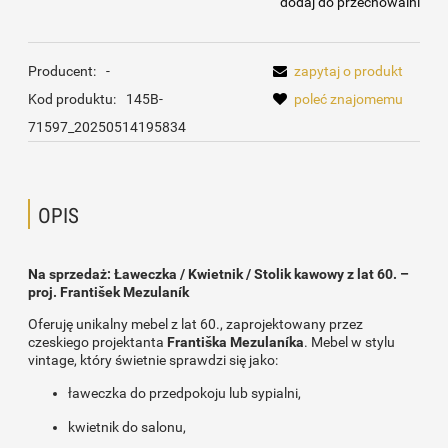
dodaj do przechowalni
Producent:
-
zapytaj o produkt
Kod produktu:
145B-
poleć znajomemu
71597_20250514195834
OPIS
Na sprzedaż: Ławeczka / Kwietnik / Stolik kawowy z lat 60. –
proj. František Mezulaník
Oferuję unikalny mebel z lat 60., zaprojektowany przez
czeskiego projektanta
Františka Mezulaníka
. Mebel w stylu
vintage, który świetnie sprawdzi się jako:
ławeczka do przedpokoju lub sypialni,
kwietnik do salonu,