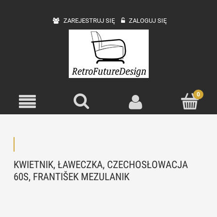
ZAREJESTRUJ SIĘ
ZALOGUJ SIĘ
KWIETNIK, ŁAWECZKA, CZECHOSŁOWACJA
60S, FRANTIŠEK MEZULANIK