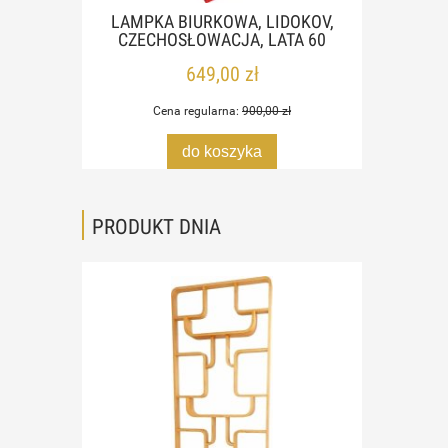
60,
LAMPKA BIURKOWA, LIDOKOV,
LAM
CZECHOSŁOWACJA, LATA 60
CZE
649,00 zł
Cena regularna:
900,00 zł
do koszyka
PRODUKT DNIA