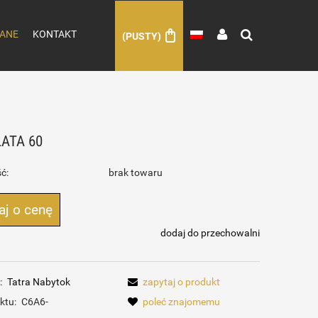
ANE
KONTAKT
(PUSTY)
ATA 60
ć:
brak towaru
aj o cenę
dodaj do przechowalni
:
Tatra Nabytok
zapytaj o produkt
ktu:
C6A6-
poleć znajomemu