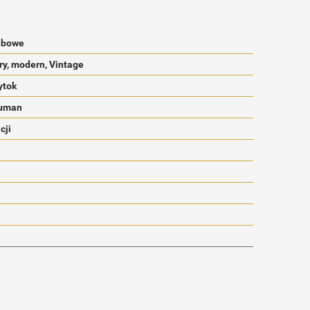
ębowe
ry, modern, Vintage
ytok
Suman
cji