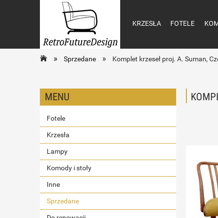
KRZESŁA
FOTELE
KOM
»
»
Sprzedane
Komplet krzeseł proj. A. Suman, Cz
MENU
KOMPL
Fotele
Krzesła
Lampy
Komody i stoły
Inne
Sprzedane
Do renowacji