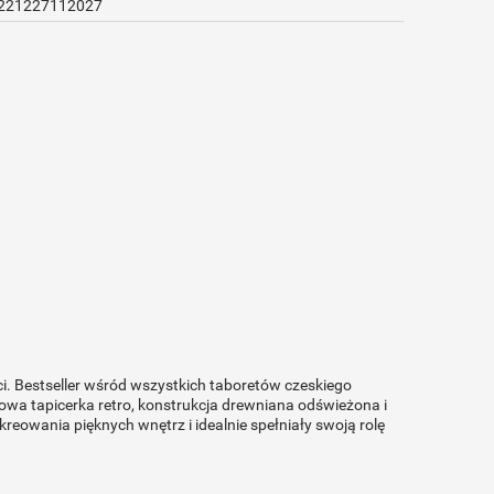
221227112027
ci. Bestseller wśród wszystkich taboretów czeskiego
owa tapicerka retro, konstrukcja drewniana odświeżona i
eowania pięknych wnętrz i idealnie spełniały swoją rolę