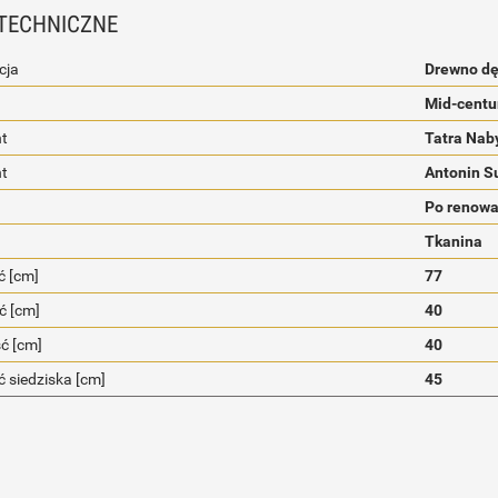
TECHNICZNE
cja
Drewno d
Mid-centu
t
Tatra Nab
nt
Antonin 
Po renowa
Tkanina
 [cm]
77
ć [cm]
40
ć [cm]
40
 siedziska [cm]
45