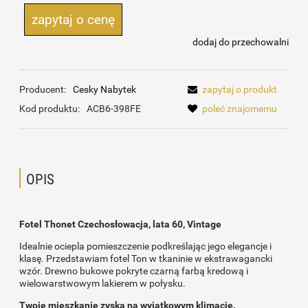
zapytaj o cenę
dodaj do przechowalni
Producent:
Cesky Nabytek
zapytaj o produkt
Kod produktu:
ACB6-398FE
poleć znajomemu
OPIS
Fotel Thonet Czechosłowacja, lata 60, Vintage
Idealnie ociepla pomieszczenie podkreślając jego elegancje i
klasę. Przedstawiam fotel Ton w tkaninie w ekstrawagancki
wzór. Drewno bukowe pokryte czarną farbą kredową i
wielowarstwowym lakierem w połysku.
Twoje mieszkanie zyska na wyjątkowym klimacie.