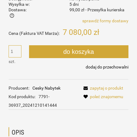
Wysyłka w:
5 dni
Dostawa:
99,00 zł
- Przesyłka kurierska
sprawdź formy dostawy
Cena nie zawiera ewentualnych kosztów płatności
7 080,00 zł
Cena (Faktura VAT Marża):
do koszyka
szt.
dodaj do przechowalni
Producent:
Cesky Nabytek
zapytaj o produkt
Kod produktu:
7791-
poleć znajomemu
36937_20241210141444
OPIS