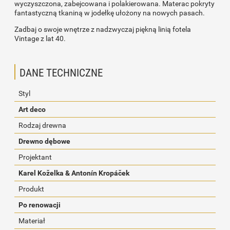
wyczyszczona, zabejcowana i polakierowana. Materac pokryty
fantastyczną tkaniną w jodełkę ułożony na nowych pasach.
Zadbaj o swoje wnętrze z nadzwyczaj piękną linią fotela
Vintage z lat 40.
DANE TECHNICZNE
Styl
Art deco
Rodzaj drewna
Drewno dębowe
Projektant
Karel Koželka & Antonín Kropáček
Produkt
Po renowacji
Materiał