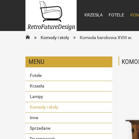
KRZESŁA
FOTELE
KOM
»
»
Komody i stoły
Komoda barokowa XVIII w.
MENU
KOMOD
Fotele
Krzesła
Lampy
Komody i stoły
Inne
Sprzedane
Do renowacji