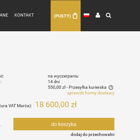
ANE
KONTAKT
(PUSTY)
ć:
na wyczerpaniu
:
14 dni
550,00 zł
- Przesyłka kurierska
sprawdź formy dostawy
Cena nie zawiera ewentualnych kosztów
18 600,00 zł
tura VAT Marża):
płatności
do koszyka
.
dodaj do przechowalni