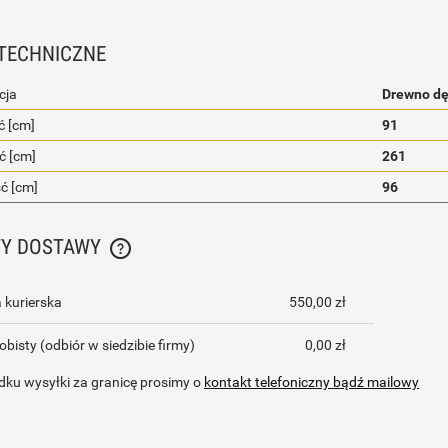
TECHNICZNE
cja
Drewno d
 [cm]
91
ć [cm]
261
ć [cm]
96
TY DOSTAWY
CENA NIE ZAWIERA EWENTUALNYCH KOSZTÓW
 kurierska
550,00 zł
PŁATNOŚCI
obisty
(odbiór w siedzibie firmy)
0,00 zł
ku wysyłki za granicę prosimy o
kontakt telefoniczny bądź mailowy