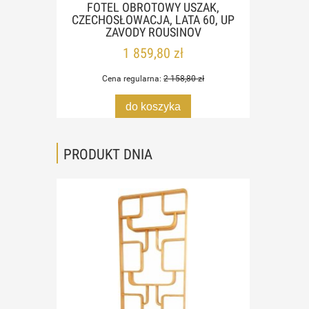
KOM
FOTEL OBROTOWY USZAK,
KOV,
POM
CZECHOSŁOWACJA, LATA 60, UP
 60
HUND
ZAVODY ROUSINOV
1 859,80 zł
Cena regularna:
2 158,80 zł
do koszyka
PRODUKT DNIA